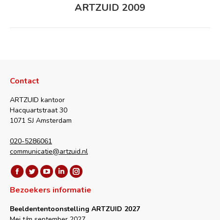
navigation
ARTZUID 2009
Next
album:
Contact
ARTZUID kantoor
Hacquartstraat 30
1071 SJ Amsterdam
020-5286061
communicatie@artzuid.nl
Vind ons op:
Facebook
Twitter
YouTube
Linkedin
Instagram
Bezoekers informatie
page
page
page
page
page
opens
opens
opens
opens
opens
Beeldententoonstelling ARTZUID 2027
in
in
in
in
in
Mei t/m september 2027