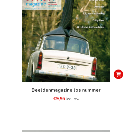
op
de
productp
Beeldenmagazine los nummer
€
9,95
incl. btw