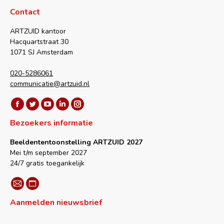
Contact
ARTZUID kantoor
Hacquartstraat 30
1071 SJ Amsterdam
020-5286061
communicatie@artzuid.nl
Vind ons op:
Facebook
Twitter
YouTube
Linkedin
Instagram
Bezoekers informatie
page
page
page
page
page
opens
opens
opens
opens
opens
Beeldententoonstelling ARTZUID 2027
in
in
in
in
in
Mei t/m september 2027
new
new
new
new
new
24/7 gratis toegankelijk
window
window
window
window
window
Vind ons op:
Mail
Website
Aanmelden nieuwsbrief
page
page
opens
opens