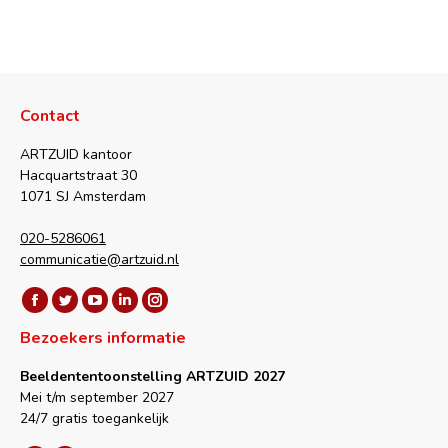
Contact
ARTZUID kantoor
Hacquartstraat 30
1071 SJ Amsterdam
020-5286061
communicatie@artzuid.nl
Vind ons op:
Facebook
Twitter
YouTube
Linkedin
Instagram
Bezoekers informatie
page
page
page
page
page
opens
opens
opens
opens
opens
Beeldententoonstelling ARTZUID 2027
in
in
in
in
in
Mei t/m september 2027
new
new
new
new
new
24/7 gratis toegankelijk
window
window
window
window
window