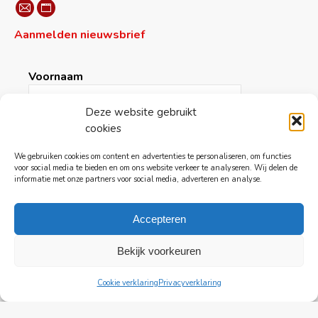
Vind ons op:
Mail
Website
Aanmelden nieuwsbrief
page
page
opens
opens
in
in
Voornaam
new
new
window
window
Deze website gebruikt
cookies
Achternaam
We gebruiken cookies om content en advertenties te personaliseren, om functies
voor social media te bieden en om ons website verkeer te analyseren. Wij delen de
informatie met onze partners voor social media, adverteren en analyse.
E-mail
*
Accepteren
Bekijk voorkeuren
Cookie verklaring
Privacyverklaring
© ARTZUID 2023 -
Algemene voorwaarden
|
Privacy policy
|
Disclaimer