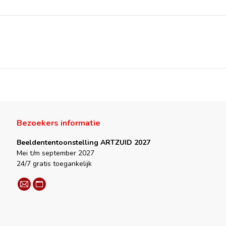
Bezoekers informatie
Beeldententoonstelling ARTZUID 2027
Mei t/m september 2027
24/7 gratis toegankelijk
Vind ons op:
Mail
Website
page
page
opens
opens