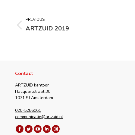
Album
PREVIOUS
navigation
ARTZUID 2019
Previous
album:
Contact
ARTZUID kantoor
Hacquartstraat 30
1071 SJ Amsterdam
020-5286061
communicatie@artzuid.nl
Vind ons op:
Facebook
Twitter
YouTube
Linkedin
Instagram