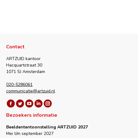
Contact
ARTZUID kantoor
Hacquartstraat 30
1071 SJ Amsterdam
020-5286061
communicatie@artzuid.nl
Vind ons op:
Facebook
Twitter
YouTube
Linkedin
Instagram
Bezoekers informatie
page
page
page
page
page
opens
opens
opens
opens
opens
Beeldententoonstelling ARTZUID 2027
in
in
in
in
in
Mei t/m september 2027