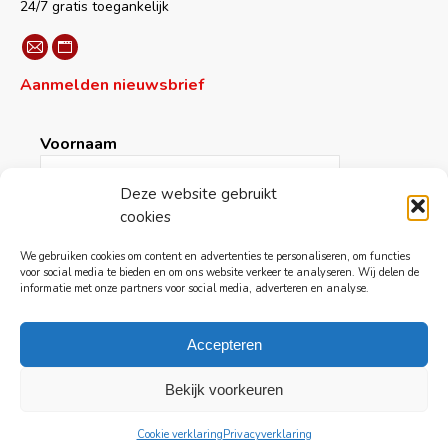
new
new
new
new
new
24/7 gratis toegankelijk
window
window
window
window
window
Vind ons op:
Mail
Website
Aanmelden nieuwsbrief
page
page
opens
opens
in
in
Voornaam
new
new
window
window
Deze website gebruikt
cookies
Achternaam
We gebruiken cookies om content en advertenties te personaliseren, om functies
voor social media te bieden en om ons website verkeer te analyseren. Wij delen de
informatie met onze partners voor social media, adverteren en analyse.
E-mail
*
Accepteren
Bekijk voorkeuren
Cookie verklaring
Privacyverklaring