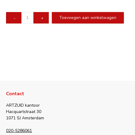
Beeldenmagazine
Toevoegen aan winkelwagen
abonnement
quantity
Contact
ARTZUID kantoor
Hacquartstraat 30
1071 SJ Amsterdam
020-5286061