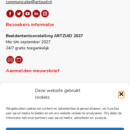
communicatie@artzuid.nl
Vind ons op:
Facebook
Twitter
YouTube
Linkedin
Instagram
Bezoekers informatie
page
page
page
page
page
opens
opens
opens
opens
opens
Beeldententoonstelling ARTZUID 2027
in
in
in
in
in
Mei t/m september 2027
new
new
new
new
new
24/7 gratis toegankelijk
window
window
window
window
window
Vind ons op:
Mail
Website
Aanmelden nieuwsbrief
page
page
opens
opens
in
in
Voornaam
Deze website gebruikt
new
new
cookies
window
window
We gebruiken cookies om content en advertenties te personaliseren, om functies
Achternaam
voor social media te bieden en om ons website verkeer te analyseren. Wij delen de
informatie met onze partners voor social media, adverteren en analyse.