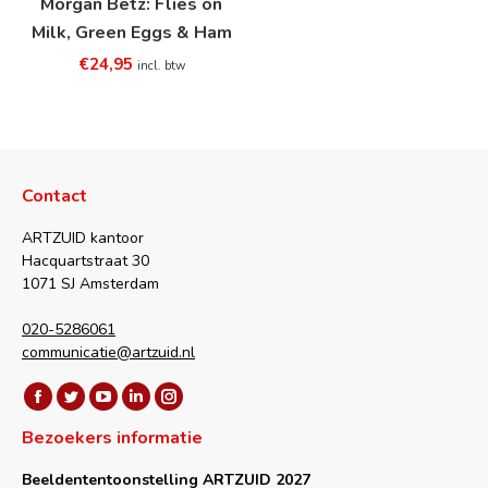
Morgan Betz: Flies on
Milk, Green Eggs & Ham
€
24,95
incl. btw
Contact
ARTZUID kantoor
Hacquartstraat 30
1071 SJ Amsterdam
020-5286061
communicatie@artzuid.nl
Vind ons op:
Facebook
Twitter
YouTube
Linkedin
Instagram
Bezoekers informatie
page
page
page
page
page
opens
opens
opens
opens
opens
Beeldententoonstelling ARTZUID 2027