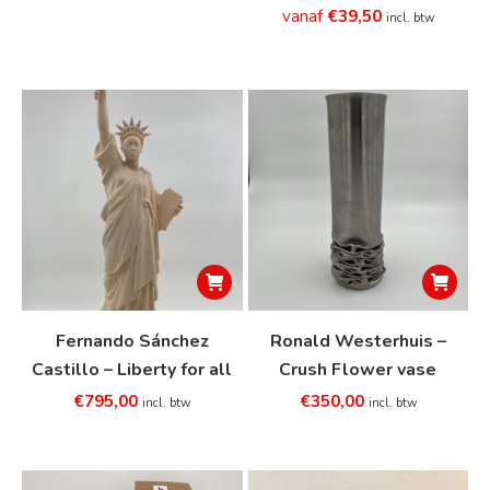
Deze
€
39,50
Deze
incl. btw
optie
optie
kan
kan
gekozen
gekozen
worden
worden
op
op
de
de
productpagina
productp
Fernando Sánchez
Ronald Westerhuis –
Castillo – Liberty for all
Crush Flower vase
€
795,00
€
350,00
incl. btw
incl. btw