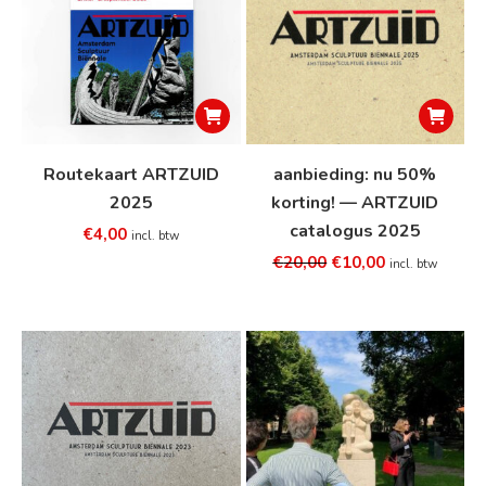
de
productp
Routekaart ARTZUID
aanbieding: nu 50%
2025
korting! — ARTZUID
catalogus 2025
€
4,00
incl. btw
Oorspronkelijke
Huidige
€
20,00
€
10,00
incl. btw
prijs
prijs
was:
is:
€20,00.
€10,00.