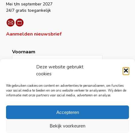
in
in
in
in
in
Mei t/m september 2027
new
new
new
new
new
24/7 gratis toegankelijk
window
window
window
window
window
Vind ons op:
Mail
Website
Aanmelden nieuwsbrief
page
page
opens
opens
in
in
Voornaam
new
new
window
window
Deze website gebruikt
cookies
Achternaam
We gebruiken cookies om content en advertenties te personaliseren, om functies
voor social media te bieden en om ons website verkeer te analyseren. Wij delen de
informatie met onze partners voor social media, adverteren en analyse.
E-mail
*
Accepteren
Bekijk voorkeuren